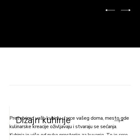
Dizajn kuhinje
Pretvorimo vašu kuhinju u srce vašeg doma, mesto gde
kulinarske kreacije oživljavaju i stvaraju se sećanja.
Kuhinja je više od puke prostorije za kuvanje. To je srce