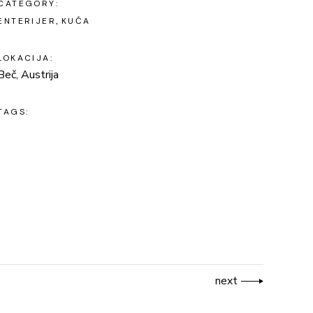
CATEGORY:
ENTERIJER
KUĆA
LOKACIJA:
Beč, Austrija
TAGS:
next