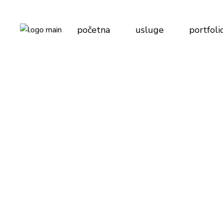
Dizajn enterijera
početna
usluge
portfoli
Kuhinje po meri
Dizajn enterijera
Kuhinje po meri