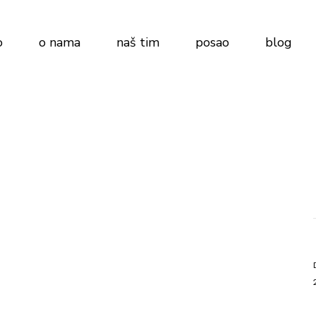
Stolar
o
o nama
naš tim
posao
blog
Stolar